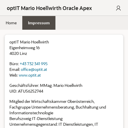
Skip to Main Content
optIT Mario Hoellwirth Oracle Apex
Home
Impressum
optIT Mario Hoellwirth
Eigenheimweg 16
4020 Linz
Büro:
+43 732 341 995
Email:
office@optit.at
Web:
www.optit.at
Geschäftsführer: MMag. Mario Hoellwirth
UID: ATU56252744
Mitglied der Wirtschaftskammer Oberösterreich,
Fachgruppe Unternehmensberatung, Buchhaltung und
Informationstechnologie
Berufszweig IT-Dienstleistung
Unternehmensgegenstand: IT Dienstleistungen, IT